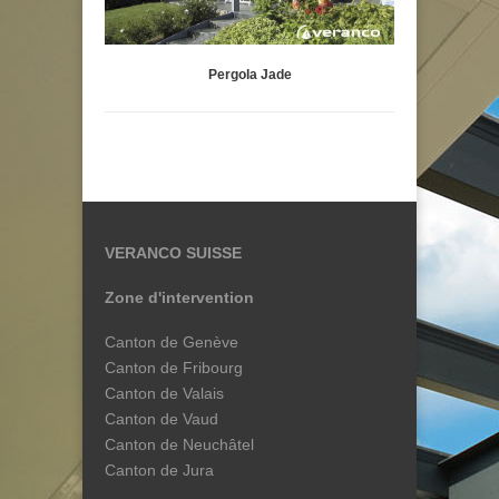
Pergola Jade
VERANCO SUISSE
Zone d'intervention
Canton de Genève
Canton de Fribourg
Canton de Valais
Canton de Vaud
Canton de Neuchâtel
Canton de Jura