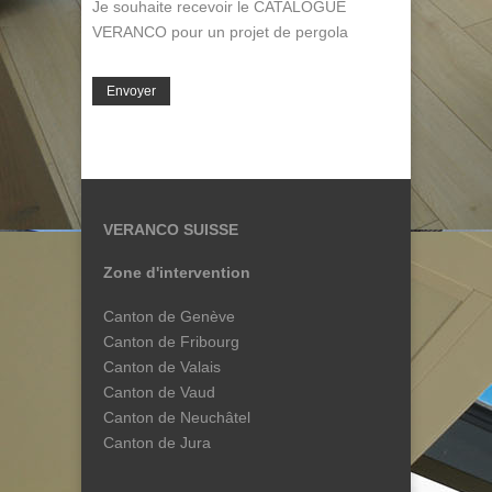
Je souhaite recevoir le CATALOGUE
VERANCO pour un projet de pergola
VERANCO SUISSE
Zone d'intervention
Canton de Genève
Canton de Fribourg
Canton de Valais
Canton de Vaud
Canton de Neuchâtel
Canton de Jura